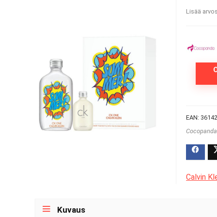
Lisää arvos
EAN:
3614
Cocopand
Calvin Kl
Kuvaus