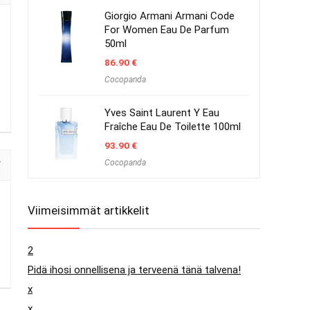
Giorgio Armani Armani Code
For Women Eau De Parfum
50ml
86.90
€
Cocopanda
Yves Saint Laurent Y Eau
Fraîche Eau De Toilette 100ml
93.90
€
Cocopanda
Viimeisimmät artikkelit
2
Pidä ihosi onnellisena ja terveenä tänä talvena!
x
x