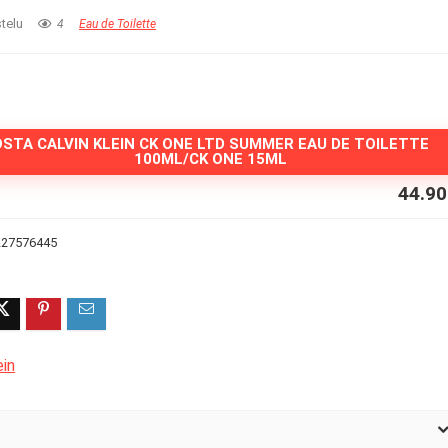
telu
4
Eau de Toilette
OSTA CALVIN KLEIN CK ONE LTD SUMMER EAU DE TOILETTE
100ML/CK ONE 15ML
44.9
227576445
a
ein