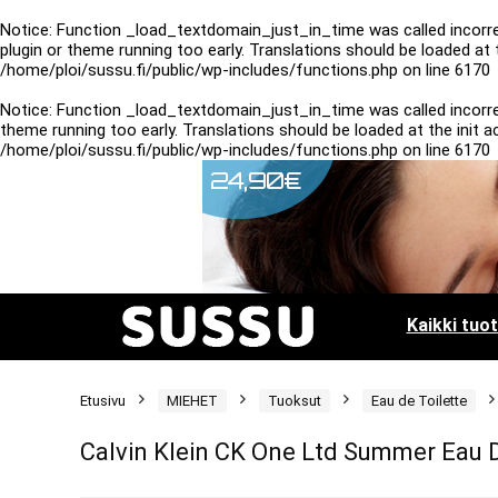
Notice
: Function _load_textdomain_just_in_time was called
incorr
plugin or theme running too early. Translations should be loaded at
/home/ploi/sussu.fi/public/wp-includes/functions.php
on line
6170
Notice
: Function _load_textdomain_just_in_time was called
incorr
theme running too early. Translations should be loaded at the
init
ac
/home/ploi/sussu.fi/public/wp-includes/functions.php
on line
6170
Kaikki tuo
Etusivu
MIEHET
Tuoksut
Eau de Toilette
Calvin Klein CK One Ltd Summer Eau 