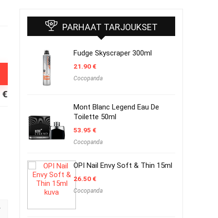
PARHAAT TARJOUKSET
Fudge Skyscraper 300ml
21.90
€
Cocopanda
0
€
Mont Blanc Legend Eau De
Toilette 50ml
53.95
€
Cocopanda
OPI Nail Envy Soft & Thin 15ml
26.50
€
Cocopanda