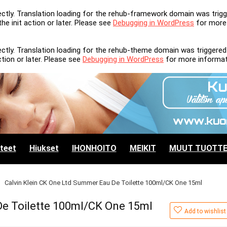
ectly
. Translation loading for the
rehub-framework
domain was trigge
 the
init
action or later. Please see
Debugging in WordPress
for more 
ectly
. Translation loading for the
rehub-theme
domain was triggered t
tion or later. Please see
Debugging in WordPress
for more informati
tteet
Hiukset
IHONHOITO
MEIKIT
MUUT TUOTTE
Calvin Klein CK One Ltd Summer Eau De Toilette 100ml/CK One 15ml
De Toilette 100ml/CK One 15ml
Add to wishlist